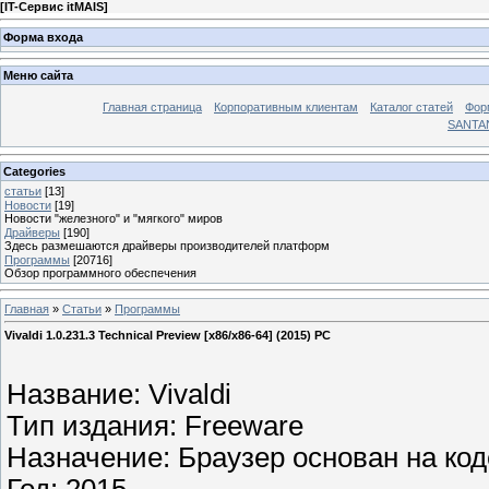
[
IT-Сервис itMAIS
]
Форма входа
Меню сайта
Главная страница
Корпоративным клиентам
Каталог статей
Фор
SANTA
Categories
статьи
[13]
Новости
[19]
Новости "железного" и "мягкого" миров
Драйверы
[190]
Здесь размешаются драйверы производителей платформ
Программы
[20716]
Обзор программного обеспечения
Главная
»
Статьи
»
Программы
Vivaldi 1.0.231.3 Technical Preview [x86/x86-64] (2015) PC
Название: Vivaldi
Тип издания: Freeware
Назначение: Браузер основан на ко