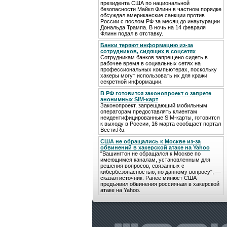
президента США по национальной
безопасности Майкл Флинн в частном порядке
обсуждал американские санкции против
России с послом РФ за месяц до инаугурации
Дональда Трампа. В ночь на 14 февраля
Флинн подал в отставку.
Банки теряют информацию из-за
сотрудников, сидящих в соцсетях
Сотрудникам банков запрещено сидеть в
рабочее время в социальных сетях на
профессиональных компьютерах, поскольку
хакеры могут использовать их для кражи
секретной информации.
В РФ готовится законопроект о запрете
анонимных SIM-карт
Законопроект, запрещающий мобильным
операторам предоставлять клиентам
неидентифицированные SIM-карты, готовится
к выходу в России, 16 марта сообщает портал
Вести.Ru.
США не обращались к Москве из-за
обвинений в хакерской атаке на Yahoo
"Вашингтон не обращался к Москве по
имеющимся каналам, установленным для
решения вопросов, связанных с
кибербезопасностью, по данному вопросу", —
сказал источник. Ранее минюст США
предъявил обвинения россиянам в хакерской
атаке на Yahoo.