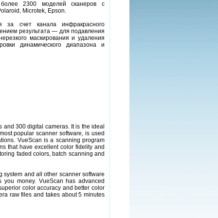
 более 2300 моделей сканеров с
aroid, Microtek, Epson.
я за счет канала инфракрасного
ением результата — для подавления
нерезкого маскирования и удаления
ировки динамического диапазона и
and 300 digital cameras. It is the ideal
 most popular scanner software, is used
ations. VueScan is a scanning program
s that have excellent color fidelity and
storing faded colors, batch scanning and
g system and all other scanner software
aves you money. VueScan has advanced
superior color accuracy and better color
ra raw files and takes about 5 minutes