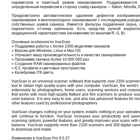
параметров и пакетный режим сканирования. Поддерживается
определенным перевесом в сторону слайд-сканеров — Nikon, Minolta, Pol
Предусмотрено автоматическое удаление дефектов изображени
сканирования и многопроходное сканирование с последующим усредн
собственных шумов сканера. Имеются фильтры подавления зерна, 
паразитного оттенка оригинала. Есть средства ручной коррект
градационной характеристики (независимо по каналам R, G, B).
Основные особенности VueScan:
» Поддержка работы с более 2300 моделями сканеров
» Версии для Windows, Linux и Mac OS
» Улучшает вашу производительность и качество сканирования
» Программа скачана более 10 000 000 раз
» Создание RAW сканированных файлов
» ICC профили и цветовые пространства
» Калибровка IT8 цвета.
VueScan is an universal scanner software that supports over 2300 scanners 
tool to obtain high quality scans with your computer. VueScan, the world's
extensively by photographers, home users, scanning services and corpor
that works with most high-quality flatbed and film scanners to produce scan
color balance. It is very easy to use, and also has advanced features for re
other features used by professional photographers.
VueScan changes nothing on your system, installs nothing in your operatin
will continue to function. VueScan increases your productivity and s
scanning options, powerful features, and greatly improves your scans with 
balance. VueScan supports more than 2100 scanners and 300 digital came
to download and install.
Изменения в VueScan Pro 9.5.37