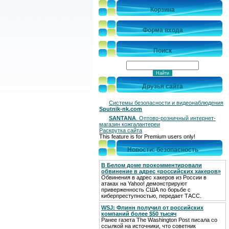
Корзина
Форма входа
Поиск
Друзья сайта
Системы безопасности и видеонаблюдения
Sputnik-nk.com
SANTANA
. Оптово-розничный интернет-
магазин кожгалантереи
Раскрутка сайта
This feature is for Premium users only!
Новости: безопасность
В Белом доме прокомментировали
обвинение в адрес «российских хакеров»
Обвинения в адрес хакеров из России в
атаках на Yahoo! демонстрируют
приверженность США по борьбе с
киберпреступностью, передает ТАСС.
WSJ: Флинн получил от российских
компаний более $50 тысяч
Ранее газета The Washington Post писала со
ссылкой на источники, что советник