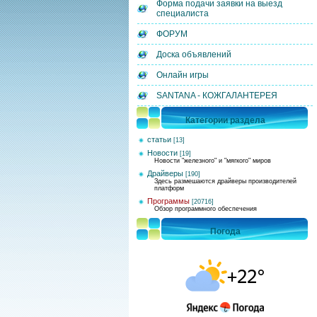
Форма подачи заявки на выезд
специалиста
ФОРУМ
Доска объявлений
Онлайн игры
SANTANA - КОЖГАЛАНТЕРЕЯ
Категории раздела
статьи
[13]
Новости
[19]
Новости "железного" и "мягкого" миров
Драйверы
[190]
Здесь размешаются драйверы производителей
платформ
Программы
[20716]
Обзор программного обеспечения
Погода