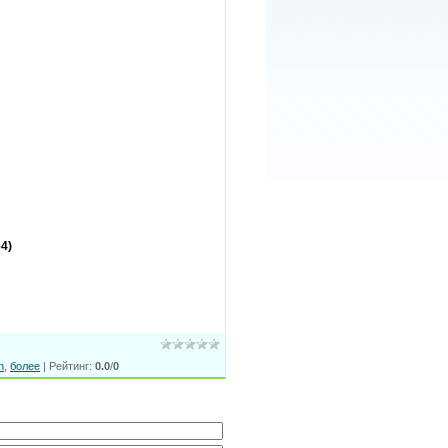
4)
n
,
более
|
Рейтинг
:
0.0
/
0