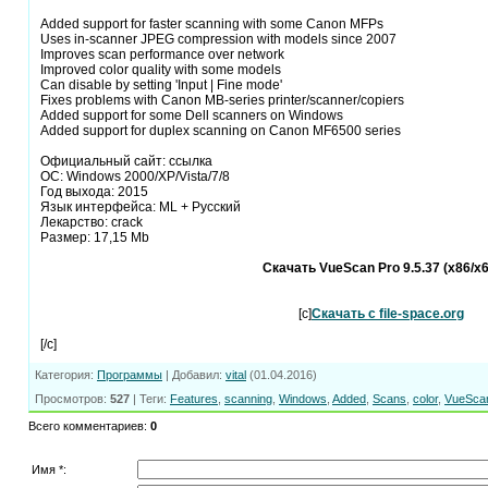
Added support for faster scanning with some Canon MFPs
Uses in-scanner JPEG compression with models since 2007
Improves scan performance over network
Improved color quality with some models
Can disable by setting 'Input | Fine mode'
Fixes problems with Canon MB-series printer/scanner/copiers
Added support for some Dell scanners on Windows
Added support for duplex scanning on Canon MF6500 series
Официальный сайт: ссылка
ОC: Windows 2000/XP/Vista/7/8
Год выхода: 2015
Язык интерфейса: ML + Русский
Лекарство: crack
Размер: 17,15 Mb
Скачать VueScan Pro 9.5.37 (x86/x6
[c]
Скачать с file-space.org
[/c]
Категория
:
Программы
|
Добавил
:
vital
(01.04.2016)
Просмотров
:
527
|
Теги
:
Features
,
scanning
,
Windows
,
Added
,
Scans
,
color
,
VueSca
Всего комментариев
:
0
Имя *: