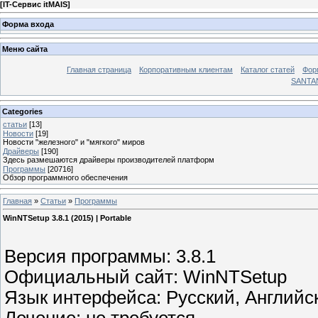
[
IT-Сервис itMAIS
]
Форма входа
Меню сайта
Главная страница
Корпоративным клиентам
Каталог статей
Фор
SANTA
Categories
статьи
[13]
Новости
[19]
Новости "железного" и "мягкого" миров
Драйверы
[190]
Здесь размешаются драйверы производителей платформ
Программы
[20716]
Обзор программного обеспечения
Главная
»
Статьи
»
Программы
WinNTSetup 3.8.1 (2015) | Portable
Версия программы: 3.8.1
Официальный сайт: WinNTSetup
Язык интерфейса: Русский, Английс