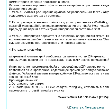
комментариев, ведение протокола ошибок)
Использование стороннего оформления интерфейса программы в вид
Изменения в версии:
1. WinRAR считает расширение архивов .txz равносильным .tar.xz и отк
содержимое архивов .txz за один шаг.
2. Если при перетаскивании файла из другого приложения в WinRAR у
нажатой клавиша Shift, то после архивирования этот файл будет удалё
Предыдущие версии в этом случае игнорировали состояние Shift.
3. WinRAR игнорирует параметр "По окончании операции выключить П
возникновении ошибок чтения и записи, если пользователь нажал "От
в диалоговом окне повтора чтения или повтора записи.
4. Исправлены ошибки:
а) архивный комментарий отображается также в пустых ZIP-архивах.
Предыдущие версии его не показывали, если в ZIP-архиве не было фай
б) при попытке просмотреть файл в повреждённом ZIP-архиве могло
появляться окно Проводника, содержащее временную папку с распак
файлом. Файловый элемент в повреждённом ZIP-архиве мог иметь нев
значок "жёсткий диск".
Процедура лечения:
1. Установить программу.
2. С помощью KEYGEN-FFF.exe создать rarreg.key, сохранить в пап
переместить готовый rarreg.key туда же.
Скачать WinRAR 5.30 Beta 3 (2015)
[c]
Скачать с file-space.org