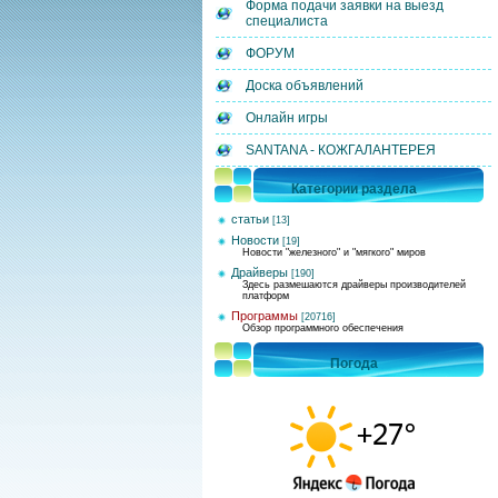
Форма подачи заявки на выезд
специалиста
ФОРУМ
Доска объявлений
Онлайн игры
SANTANA - КОЖГАЛАНТЕРЕЯ
Категории раздела
статьи
[13]
Новости
[19]
Новости "железного" и "мягкого" миров
Драйверы
[190]
Здесь размешаются драйверы производителей
платформ
Программы
[20716]
Обзор программного обеспечения
Погода