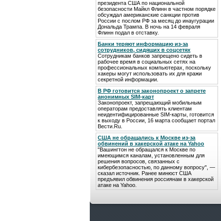
президента США по национальной
безопасности Майкл Флинн в частном порядке
обсуждал американские санкции против
России с послом РФ за месяц до инаугурации
Дональда Трампа. В ночь на 14 февраля
Флинн подал в отставку.
Банки теряют информацию из-за
сотрудников, сидящих в соцсетях
Сотрудникам банков запрещено сидеть в
рабочее время в социальных сетях на
профессиональных компьютерах, поскольку
хакеры могут использовать их для кражи
секретной информации.
В РФ готовится законопроект о запрете
анонимных SIM-карт
Законопроект, запрещающий мобильным
операторам предоставлять клиентам
неидентифицированные SIM-карты, готовится
к выходу в России, 16 марта сообщает портал
Вести.Ru.
США не обращались к Москве из-за
обвинений в хакерской атаке на Yahoo
"Вашингтон не обращался к Москве по
имеющимся каналам, установленным для
решения вопросов, связанных с
кибербезопасностью, по данному вопросу", —
сказал источник. Ранее минюст США
предъявил обвинения россиянам в хакерской
атаке на Yahoo.