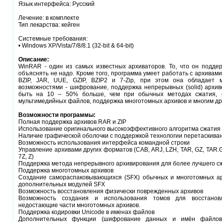
Язык интерфейса: Русский
Лечение: в комплекте
Тип лекарства: кейген
Системные требования:
• Windows XP/Vista/7/8/8.1 (32-bit & 64-bit)
Описание:
WinRAR - один из самых известных архиваторов. То, что он подд
объяснять не надо. Кроме того, программа умеет работать с архивами Z
BZIP, JAR, UUE, GZIP, BZIP2 и 7-Zip, при этом она обладает 
возможностями - шифрование, поддержка непрерывных (solid) архив
быть на 10 – 50% больше, чем при обычных методах сжатия, 
мультимедийных файлов, поддержка многотомных архивов и многим др
Возможности программы:
Полная поддержка архивов RAR и ZIP
Использование оригинального высокоэффективного алгоритма сжатия
Наличие графической оболочки с поддержкой технологии перетаскивани
Возможность использования интерфейса командной строки
Управление архивами других форматов (CAB, ARJ, LZH, TAR, GZ, TAR.G
7Z, Z)
Поддержка метода непрерывного архивирования для более лучшего с
Поддержка многотомных архивов
Создание самораспаковывающихся (SFX) обычных и многотомных ар
дополнительных модулей SFX
Возможность восстановления физически поврежденных архивов
Возможность создания и использования томов для восстановл
недостающие части многотомных архивов.
Поддержка кодировки Unicode в именах файлов
Дополнительных функции (шифрование данных и имён файлов