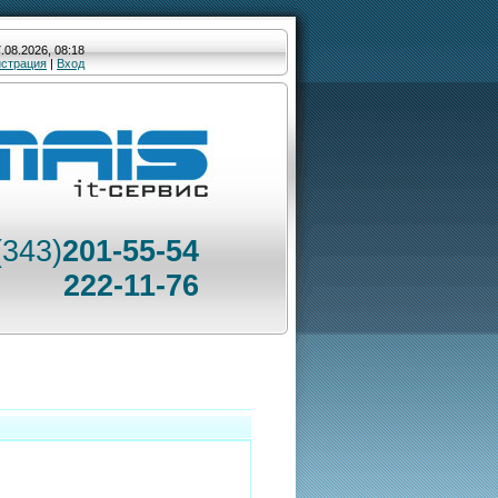
.08.2026, 08:18
истрация
|
Вход
(343)
201-55-54
222-11-76