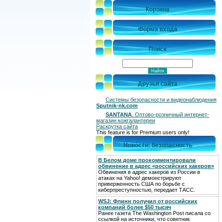
Корзина
Форма входа
Поиск
Друзья сайта
Системы безопасности и видеонаблюдения
Sputnik-nk.com
SANTANA
. Оптово-розничный интернет-
магазин кожгалантереи
Раскрутка сайта
This feature is for Premium users only!
Новости: безопасность
В Белом доме прокомментировали
обвинение в адрес «российских хакеров»
Обвинения в адрес хакеров из России в
атаках на Yahoo! демонстрируют
приверженность США по борьбе с
киберпреступностью, передает ТАСС.
WSJ: Флинн получил от российских
компаний более $50 тысяч
Ранее газета The Washington Post писала со
ссылкой на источники, что советник