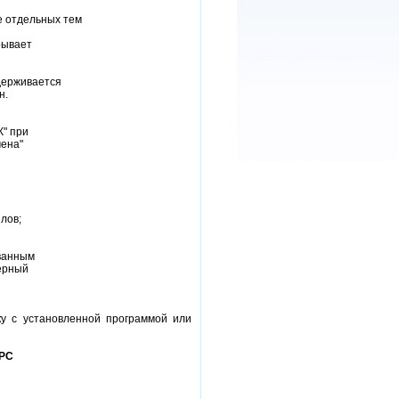
е отдельных тем
рывает
держивается
н.
К" при
мена"
лов;
ованным
ерный
ку с установленной программой или
 PC