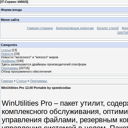
[
IT-Сервис itMAIS
]
Форма входа
Меню сайта
Главная страница
Корпоративным клиентам
Каталог статей
Фор
SANTA
Categories
статьи
[13]
Новости
[19]
Новости "железного" и "мягкого" миров
Драйверы
[190]
Здесь размешаются драйверы производителей платформ
Программы
[20716]
Обзор программного обеспечения
Главная
»
Статьи
»
Программы
WinUtilities Pro 12.00 Portable by speedzodiac
WinUtilities Pro – пакет утилит, со
комплексного обслуживания, оптими
управления файлами, резервным ко