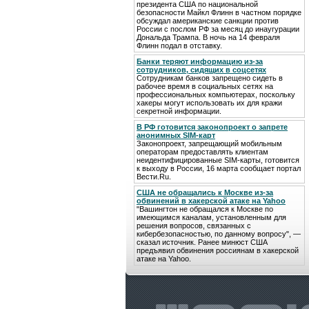
президента США по национальной
безопасности Майкл Флинн в частном порядке
обсуждал американские санкции против
России с послом РФ за месяц до инаугурации
Дональда Трампа. В ночь на 14 февраля
Флинн подал в отставку.
Банки теряют информацию из-за
сотрудников, сидящих в соцсетях
Сотрудникам банков запрещено сидеть в
рабочее время в социальных сетях на
профессиональных компьютерах, поскольку
хакеры могут использовать их для кражи
секретной информации.
В РФ готовится законопроект о запрете
анонимных SIM-карт
Законопроект, запрещающий мобильным
операторам предоставлять клиентам
неидентифицированные SIM-карты, готовится
к выходу в России, 16 марта сообщает портал
Вести.Ru.
США не обращались к Москве из-за
обвинений в хакерской атаке на Yahoo
"Вашингтон не обращался к Москве по
имеющимся каналам, установленным для
решения вопросов, связанных с
кибербезопасностью, по данному вопросу", —
сказал источник. Ранее минюст США
предъявил обвинения россиянам в хакерской
атаке на Yahoo.