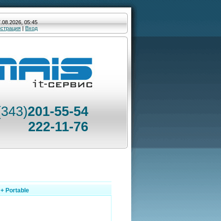
.08.2026, 05:45
истрация
|
Вход
(343)
201-55-54
222-11-76
 + Portable