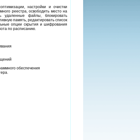
оптимизации, настройки и очистки
много реестра, освободить место на
ть удаленные файлы, блокировать
тивную память, редактировать список
льные опции скрытия и шифрования
бота по расписанию.
ивания
ащений
раммного обеспечения
тера.