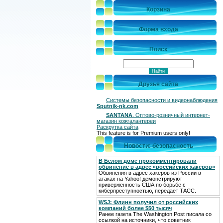
Корзина
Форма входа
Поиск
Друзья сайта
Системы безопасности и видеонаблюдения
Sputnik-nk.com
SANTANA
. Оптово-розничный интернет-
магазин кожгалантереи
Раскрутка сайта
This feature is for Premium users only!
Новости: безопасность
В Белом доме прокомментировали
обвинение в адрес «российских хакеров»
Обвинения в адрес хакеров из России в
атаках на Yahoo! демонстрируют
приверженность США по борьбе с
киберпреступностью, передает ТАСС.
WSJ: Флинн получил от российских
компаний более $50 тысяч
Ранее газета The Washington Post писала со
ссылкой на источники, что советник