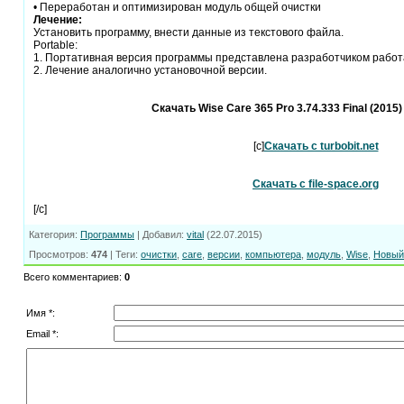
• Переработан и оптимизирован модуль общей очистки
Лечение:
Установить программу, внести данные из текстового файла.
Portable:
1. Портативная версия программы представлена разработчиком работ
2. Лечение аналогично установочной версии.
Скачать Wise Care 365 Pro 3.74.333 Final (2015) 
[c]
Скачать с turbobit.net
Скачать с file-space.org
[/c]
Категория
:
Программы
|
Добавил
:
vital
(22.07.2015)
Просмотров
:
474
|
Теги
:
очистки
,
care
,
версии
,
компьютера
,
модуль
,
Wise
,
Новый
Всего комментариев
:
0
Имя *:
Email *: