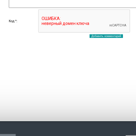
Код *: