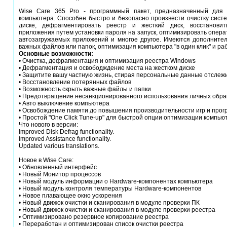
Wise Care 365 Pro - программный пакет, предназначенный для 
компьютера. Способен быстро и безопасно произвести очистку систе
диске, дефрагментировать реестр и жесткий диск, восстанови
приложения путем установки пароля на запуск, оптимизировать опера
автозагружаемых приложений и многое другое. Имеются дополните
важных файлов или папок, оптимизация компьютера "в один клик" и ра
Основные возможности:
• Очистка, дефрагментация и оптимизация реестра Windows
• Дефрагментация и освободждение места на жестком диске
• Защитите вашу частную жизнь, стирая персональные данные отслеж
• Восстановление потерянных файлов
• Возможность скрыть важные файлы и папки
• Предотвращение несанкционированного использования личных обр
• Авто выключение компьютера
• Освобождение памяти до повышения производительности игр и прог
• Простой "One Click Tune-up" для быстрой опции оптимизации компью
Что нового в версии:
Improved Disk Defrag functionality.
Improved Assistance functionality.
Updated various translations.
Новое в Wise Care:
• Обновленный интерфейс
• Новый Монитор процессов
• Новый модуль информации о Hardware-компонентах компьютера
• Новый модуль контроля температуры Hardware-компонентов
• Новое плавающее окно ускорения
• Новый движок очистки и сканирования в модуле проверки ПК
• Новый движок очистки и сканирования в модуле проверки реестра
• Оптимизировано резервное копирование реестра
• Переработан и оптимизирован список очистки реестра