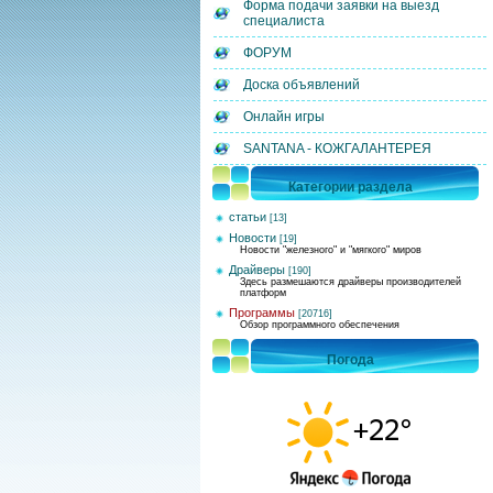
Форма подачи заявки на выезд
специалиста
ФОРУМ
Доска объявлений
Онлайн игры
SANTANA - КОЖГАЛАНТЕРЕЯ
Категории раздела
статьи
[13]
Новости
[19]
Новости "железного" и "мягкого" миров
Драйверы
[190]
Здесь размешаются драйверы производителей
платформ
Программы
[20716]
Обзор программного обеспечения
Погода