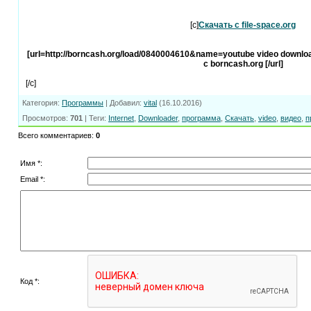
[c]
Скачать с file-space.org
[url=http://borncash.org/load/0840004610&name=youtube video downloa
с borncash.org [/url]
[/c]
Категория
:
Программы
|
Добавил
:
vital
(16.10.2016)
Просмотров
:
701
|
Теги
:
Internet
,
Downloader
,
программа
,
Скачать
,
video
,
видео
,
п
Всего комментариев
:
0
Имя *:
Email *:
Код *: