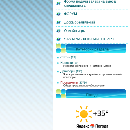
Форма подачи заявки на выезд
специалиста
ФОРУМ
Доска объявлений
Онлайн игры
SANTANA - КОЖГАЛАНТЕРЕЯ
Категории раздела
статьи
[13]
Новости
[19]
Новости "железного" и "мягкого" миров
Драйверы
[190]
Здесь размешаются драйверы производителей
платформ
Программы
[20716]
Обзор программного обеспечения
Погода