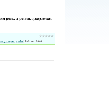
der pro 5.7.4 (20160829).rar]Скачать
рисутствует
,
файл
|
Рейтинг
:
0.0
/
0