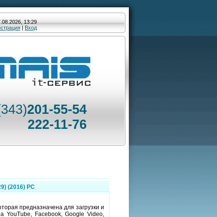
.08.2026, 13:29
истрация
|
Вход
(343)
201-55-54
222-11-76
9) (2016) PC
оторая предназначена для загрузки и
 YouTube, Facebook, Google Video,