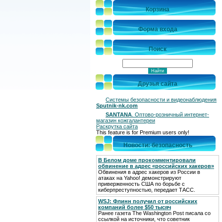
Корзина
Форма входа
Поиск
Друзья сайта
Системы безопасности и видеонаблюдения
Sputnik-nk.com
SANTANA
. Оптово-розничный интернет-
магазин кожгалантереи
Раскрутка сайта
This feature is for Premium users only!
Новости: безопасность
В Белом доме прокомментировали
обвинение в адрес «российских хакеров»
Обвинения в адрес хакеров из России в
атаках на Yahoo! демонстрируют
приверженность США по борьбе с
киберпреступностью, передает ТАСС.
WSJ: Флинн получил от российских
компаний более $50 тысяч
Ранее газета The Washington Post писала со
ссылкой на источники, что советник