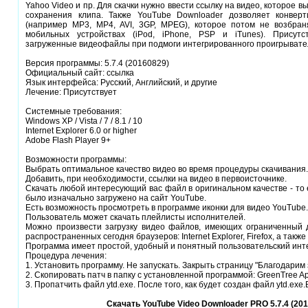
Yahoo Video и пр. Для скачки нужно ввести ссылку на видео, которое в
сохранения клипа. Также YouTube Downloader дозволяет конвер
(например MP3, MP4, AVI, 3GP, MPEG), которое потом не возбран
мобильных устройствах (iPod, iPhone, PSP и iTunes). Присутс
загруженные видеофайлы при подмоги интегрированного проигрывате
Версия программы: 5.7.4 (20160829)
Официальный сайт: ссылка
Язык интерфейса: Русский, Английский, и другие
Лечение: Присутствует
Системные требования:
Windows XP / Vista / 7 / 8.1 / 10
Internet Explorer 6.0 or higher
Adobe Flash Player 9+
Возможности программы:
Выбрать оптимальное качество видео во время процедуры скачивания.
Добавить, при необходимости, ссылки на видео в первоисточнике.
Скачать любой интересующий вас файл в оригинальном качестве - то е
было изначально загружено на сайт YouTube.
Есть возможность просмотреть в программе иконки для видео YouTube.
Пользователь может скачать плейлисты исполнителей.
Можно произвести загрузку видео файлов, имеющих ограниченный 
распространенных сегодня браузеров: Internet Explorer, Firefox, а такж
Программа имеет простой, удобный и понятный пользовательский инт
Процедура лечения:
1. Установить программу. Не запускать. Закрыть страницу "Благодарим за
2. Скопировать патч в папку с установленной программой: GreenTree A
3. Пропатчить файл ytd.exe. После того, как будет создан файл ytd.exe.
Скачать YouTube Video Downloader PRO 5.7.4 (201