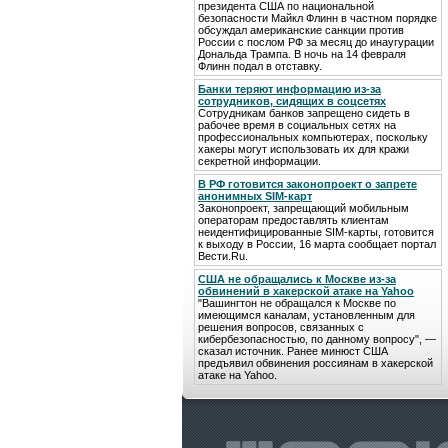
президента США по национальной
безопасности Майкл Флинн в частном порядке
обсуждал американские санкции против
России с послом РФ за месяц до инаугурации
Дональда Трампа. В ночь на 14 февраля
Флинн подал в отставку.
Банки теряют информацию из-за
сотрудников, сидящих в соцсетях
Сотрудникам банков запрещено сидеть в
рабочее время в социальных сетях на
профессиональных компьютерах, поскольку
хакеры могут использовать их для кражи
секретной информации.
В РФ готовится законопроект о запрете
анонимных SIM-карт
Законопроект, запрещающий мобильным
операторам предоставлять клиентам
неидентифицированные SIM-карты, готовится
к выходу в России, 16 марта сообщает портал
Вести.Ru.
США не обращались к Москве из-за
обвинений в хакерской атаке на Yahoo
"Вашингтон не обращался к Москве по
имеющимся каналам, установленным для
решения вопросов, связанных с
кибербезопасностью, по данному вопросу", —
сказал источник. Ранее минюст США
предъявил обвинения россиянам в хакерской
атаке на Yahoo.