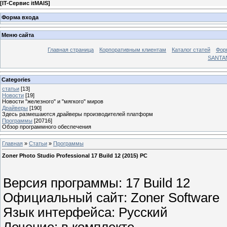
[
IT-Сервис itMAIS
]
Форма входа
Меню сайта
Главная страница
Корпоративным клиентам
Каталог статей
Фор
SANTA
Categories
статьи
[13]
Новости
[19]
Новости "железного" и "мягкого" миров
Драйверы
[190]
Здесь размешаются драйверы производителей платформ
Программы
[20716]
Обзор программного обеспечения
Главная
»
Статьи
»
Программы
Zoner Photo Studio Professional 17 Build 12 (2015) PC
Версия программы: 17 Build 12
Официальный сайт: Zoner Software
Язык интерфейса: Русский