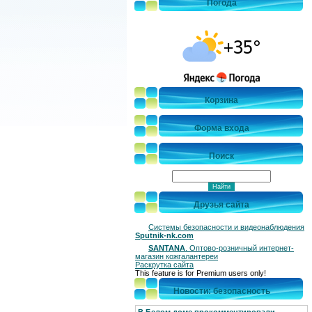
Погода
Корзина
Форма входа
Поиск
Друзья сайта
Системы безопасности и видеонаблюдения
Sputnik-nk.com
SANTANA
. Оптово-розничный интернет-
магазин кожгалантереи
Раскрутка сайта
This feature is for Premium users only!
Новости: безопасность