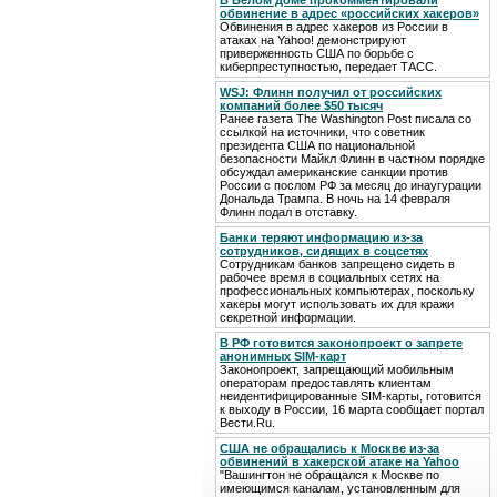
В Белом доме прокомментировали
обвинение в адрес «российских хакеров»
Обвинения в адрес хакеров из России в
атаках на Yahoo! демонстрируют
приверженность США по борьбе с
киберпреступностью, передает ТАСС.
WSJ: Флинн получил от российских
компаний более $50 тысяч
Ранее газета The Washington Post писала со
ссылкой на источники, что советник
президента США по национальной
безопасности Майкл Флинн в частном порядке
обсуждал американские санкции против
России с послом РФ за месяц до инаугурации
Дональда Трампа. В ночь на 14 февраля
Флинн подал в отставку.
Банки теряют информацию из-за
сотрудников, сидящих в соцсетях
Сотрудникам банков запрещено сидеть в
рабочее время в социальных сетях на
профессиональных компьютерах, поскольку
хакеры могут использовать их для кражи
секретной информации.
В РФ готовится законопроект о запрете
анонимных SIM-карт
Законопроект, запрещающий мобильным
операторам предоставлять клиентам
неидентифицированные SIM-карты, готовится
к выходу в России, 16 марта сообщает портал
Вести.Ru.
США не обращались к Москве из-за
обвинений в хакерской атаке на Yahoo
"Вашингтон не обращался к Москве по
имеющимся каналам, установленным для