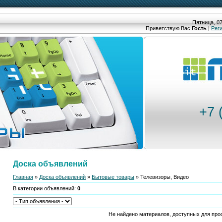
Пятница, 07
Приветствую Вас
Гость
|
Рег
+7 
Доска объявлений
Главная
»
Доска объявлений
»
Бытовые товары
» Телевизоры, Видео
В категории объявлений
:
0
Не найдено материалов, доступных для про