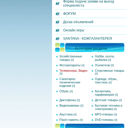
Форма подачи заявки на выезд
специалиста
ФОРУМ
Доска объявлений
Онлайн игры
SANTANA - КОЖГАЛАНТЕРЕЯ
Категории раздела
Хозяйственные
Хобби, охота,
товары
рыбалка
[0]
[0]
Фотоаппараты
Усилители
[0]
[0]
Телевизоры, Видео
Спортивные товары
[0]
[0]
Санитарно-
Одежда, обувь,
гигиенические
текстиль
[0]
изделия
[0]
Обувь
Косметика,
[0]
парфюмерия
[0]
Диктофоны
Детские товары
[0]
[0]
Видеокамеры
Бытовая техника и
[0]
электроника
[0]
Акустика
MP3-плееры
[0]
[0]
Flash-память
DVD-плееры
[0]
[0]