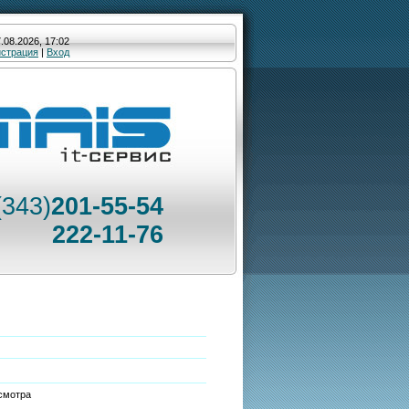
.08.2026, 17:02
истрация
|
Вход
(343)
201-55-54
222-11-76
смотра