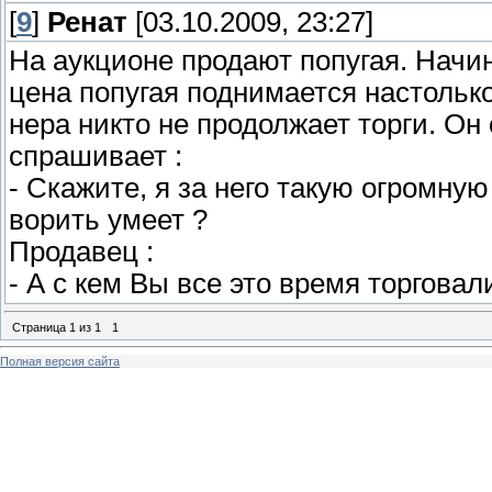
[
9
]
Ренат
[03.10.2009, 23:27]
На аукционе продают попугая. Начи
цена попугая поднимается настолько
нера никто не продолжает торги. Он 
спрашивает :
- Скажите, я за него такую огромную 
ворить умеет ?
Продавец :
- А с кем Вы все это время торговал
Страница
1
из
1
1
Полная версия сайта