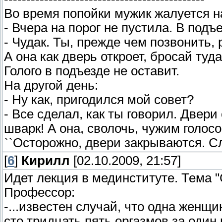
Во время попойки мужик жалуется н
- Вчера на порог не пустила. В подъ
- Чудак. Ты, прежде чем позвонить, 
А она как дверь откроет, бросай туд
Голого в подъезде не оставит.
На другой день:
- Ну как, пригодился мой совет?
- Все сделал, как ты говорил. Двери
шварк! А она, сволочь, чужим голосо
``Осторожно, двери закрываются. С
[
6
]
Кирилл
[02.10.2009, 21:57]
Идет лекция в мединституте. Тема 
Профессор:
-...известен случай, что одна женщ
сто тридцать пять оргазмов за один по