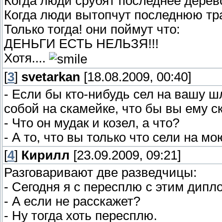
Когда люди срубят последнее дерев
Когда люди вытопчут последнюю тра
Только тогда! они поймут что:
ДЕНЬГИ ЕСТЬ НЕЛЬЗЯ!!!
Хотя....
[
3
]
svetarkan
[18.08.2009, 00:40]
- Если бы кто-нибудь сел на вашу ш
собой на скамейке, что бы вы ему с
- Что он мудак и козел, а что?
- А то, что вы только что сели на м
[
4
]
Кирилл
[23.09.2009, 09:21]
Разговаpивают две pазведчицы:
- Сегодня я с пеpесплю с этим дипл
- А если не pасскажет?
- Hy тогда хоть пеpесплю.