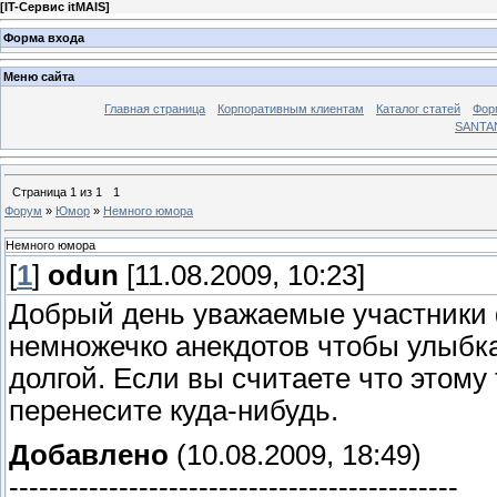
[
IT-Сервис itMAIS
]
Форма входа
Меню сайта
Главная страница
Корпоративным клиентам
Каталог статей
Фор
SANTA
Страница
1
из
1
1
Форум
»
Юмор
»
Немного юмора
Немного юмора
[
1
]
odun
[11.08.2009, 10:23]
Добрый день уважаемые участники ф
немножечко анекдотов чтобы улыбк
долгой. Если вы считаете что этому 
перенесите куда-нибудь.
Добавлено
(10.08.2009, 18:49)
---------------------------------------------