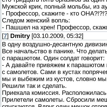
Мужской крик, полный мольбы, из а
- Профессор, скажите - кто ОНА?!?!?
Следом женский вопль:
- Пашшел на хрен! Профессор, скажи
[
7
]
Dmitry
[03.10.2009, 05:32]
В одну воздушно-десантную дивизи
Все начальство в панике. Что делат
с паpашютом. Один солдат говоpит:
- А давайте пpивяжем к паpашютом
с самолетов. Сами в кустах попpяче
мы и выбежим из кустов, словно мы
Решили так и сделать.
Пpиехала комиссия. Расположилась
Пpилетели самолеты. Сбpосили меш
спускаются. Вдpуг один мешок отоpв